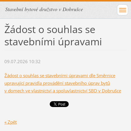
Stavební bytové družstvo v Dobrušce
Žádost o souhlas se
stavebními úpravami
09.07.2026 10:32
Žádost o souhlas se stavebními úpravami dle Směrnice
upravující pravidla provádění stavebního úprav bytů
v domech ve vlastnictví a spoluvlastnictví SBD v Dobrušce
« Zpět