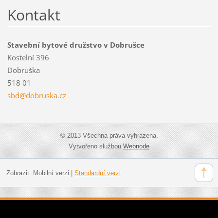
Kontakt
Stavební bytové družstvo v Dobrušce
Kostelní 396
Dobruška
518 01
sbd@dobr
uska.cz
© 2013 Všechna práva vyhrazena.
Vytvořeno službou
Webnode
Zobrazit:
Mobilní verzi
|
Standardní verzi