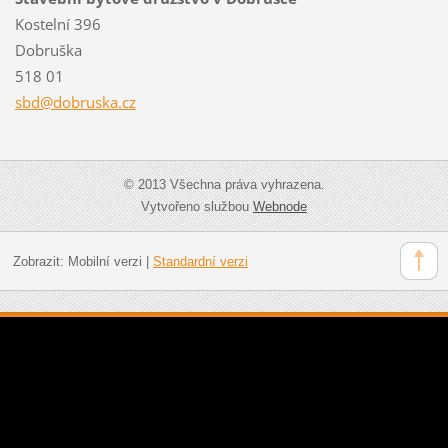
Kostelní 396
Dobruška
518 01
sbd@dobr
uska.cz
© 2013 Všechna práva vyhrazena.
Vytvořeno službou
Webnode
Zobrazit:
Mobilní verzi
|
Standardní verzi