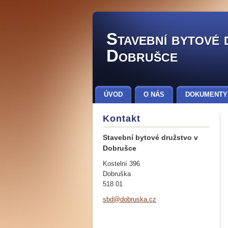
Stavební bytové 
Dobrušce
ÚVOD
O NÁS
DOKUMENTY
SHROMÁŽDĚNÍ DELEGÁTŮ
Kontakt
Stavební bytové družstvo v
Dobrušce
Kostelní 396
Dobruška
518 01
sbd@dobr
uska.cz