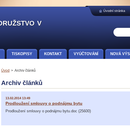
Úvodní stránka
družstvo v
TISKOPISY
KONTAKT
VYÚČTOVÁNÍ
NOVÁ VÝS
Úvod
>
Archiv článků
Archiv článků
13.02.2014 13:49
Prodloužení smlouvy o podnájmu bytu
Prodloužení smlouvy o podnájmu bytu.doc (25600)