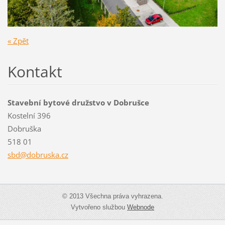
« Zpět
Kontakt
Stavební bytové družstvo v Dobrušce
Kostelní 396
Dobruška
518 01
sbd@dobr
uska.cz
© 2013 Všechna práva vyhrazena.
Vytvořeno službou
Webnode